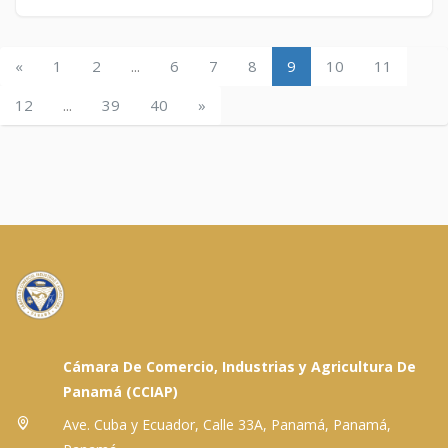
«
1
2
...
6
7
8
9
10
11
12
...
39
40
»
Cámara De Comercio, Industrias y Agricultura De
Panamá (CCIAP)
Ave. Cuba y Ecuador, Calle 33A, Panamá, Panamá,