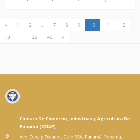
«
1
2
...
7
8
9
10
11
12
13
...
39
40
»
Cámara De Comercio, Industrias y Agricultura De
Panamá (CCIAP)
Ave. Cuba y Ecuador, Calle 33A, Panamá, Panamá,