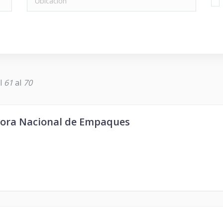
el
61
al
70
ora Nacional de Empaques