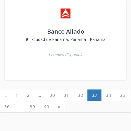
Banco Aliado
Ciudad de Panamá, Panamá - Panamá
1 empleo disponible
«
1
2
...
30
31
32
33
34
35
36
...
39
40
»