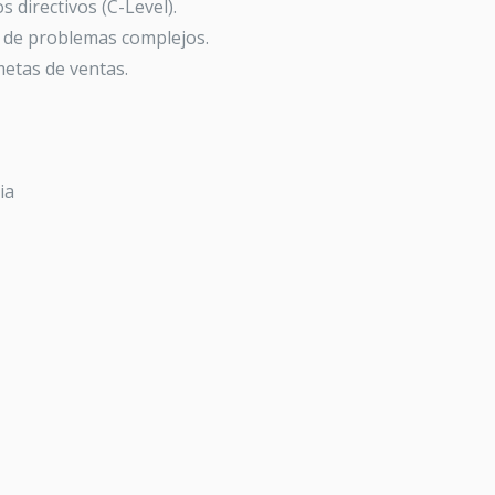
 directivos (C-Level).
n de problemas complejos.
metas de ventas.
ia