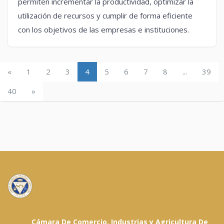
permiten incrementar la productividad, optimizar la
utilización de recursos y cumplir de forma eficiente
con los objetivos de las empresas e instituciones.
«
1
2
3
4
5
6
7
8
...
39
40
»
Cámara De Comercio, Industrias y Agricultura De